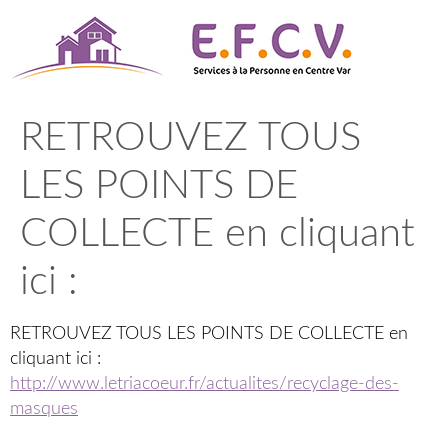
Aller
au
contenu
RETROUVEZ TOUS
LES POINTS DE
COLLECTE en cliquant
ici :
RETROUVEZ TOUS LES POINTS DE COLLECTE en
cliquant ici :
http://www.letriacoeur.fr/actualites/recyclage-des-
masques