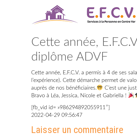
Aller
au
contenu
Cette année, E.F.C.V
diplôme ADVF
Cette année, E.F.C.V. a permis à 4 de ses sa
l’expérience). Cette démarche permet de valo
auprès de nos bénéficiaires.
C’est une just
Bravo à Léa, Jessica, Nicole et Gabriella !
[fb_vid id= »986294892055911″]
2022-04-29 09:56:47
Laisser un commentaire